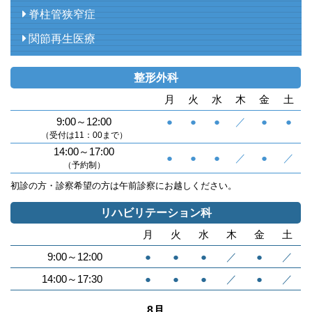
脊柱管狭窄症
関節再生医療
整形外科
月
火
水
木
金
土
9:00～12:00
●
●
●
／
●
●
（受付は11：00まで）
14:00～17:00
●
●
●
／
●
／
（予約制）
初診の方・診察希望の方は午前診察にお越しください。
リハビリテーション科
月
火
水
木
金
土
9:00～12:00
●
●
●
／
●
／
14:00～17:30
●
●
●
／
●
／
8月