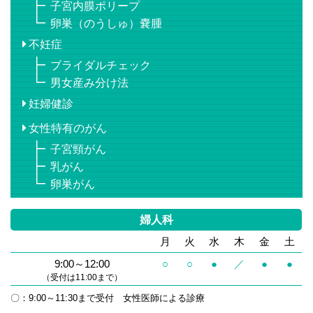
子宮内膜ポリープ
卵巣（のうしゅ）嚢腫
不妊症
ブライダルチェック
男女産み分け法
妊婦健診
女性特有のがん
子宮頸がん
乳がん
卵巣がん
婦人科
月
火
水
木
金
土
9:00～12:00
○
○
●
／
●
●
（受付は11:00まで）
〇：9:00～11:30まで受付 女性医師による診療