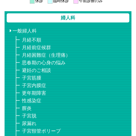
休診
臨時休診
午前診療のみ
婦人科
一般婦人科
月経不順
月経前症候群
月経困難症（生理痛）
思春期の心身の悩み
避妊のご相談
子宮筋腫
子宮内膜症
更年期障害
性感染症
膣炎
子宮脱
尿漏れ
子宮頸管ポリープ